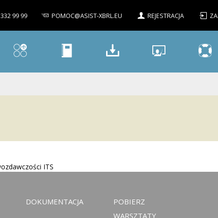
 332 99 99
POMOC@ASIST-XBRL.EU
REJESTRACJA
ZA
wozdawczości ITS
DOKUMENTACJA
POBIERZ
WARSZTATY