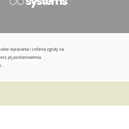
sobie wyrażania i cofania zgody na
jesz jej postanowienia.
o.
.