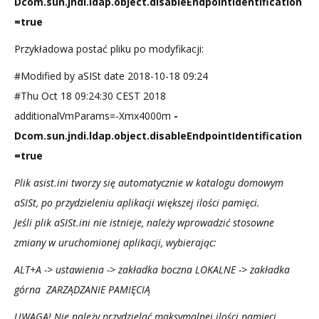
Dcom.sun.jndi.ldap.object.disableEndpointIdentification
=true
Przykładowa postać pliku po modyfikacji:
#Modified by aSISt date 2018-10-18 09:24
#Thu Oct 18 09:24:30 CEST 2018
additionalVmParams=-Xmx4000m
-
Dcom.sun.jndi.ldap.object.disableEndpointIdentification
=true
Plik asist.ini tworzy się automatycznie w katalogu domowym
aSISt, po przydzieleniu aplikacji większej ilości pamięci.
Jeśli plik aSISt.ini nie istnieje, należy wprowadzić stosowne
zmiany w uruchomionej aplikacji, wybierając:
ALT+A -> ustawienia -> zakładka boczna LOKALNE -> zakładka
górna ZARZĄDZANIE PAMIĘCIĄ
UWAGA! Nie należy przydzielać maksymalnej ilości pamięci.