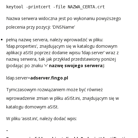
keytool -printcert -file NAZWA_CERTA.crt
Nazwa serwera widoczna jest po wykonaniu powyższego
polecenia przy pozycji: ‘DNSName’
pełną nazwę servera, należy wprowadzić w pliku:
‘ldap.properties’, znajdującym się w katalogu domowym
aplikacji aSISt poprzez dodanie wpisu ‘ldap.server’ wraz z
nazwą serwera, tak jak przykład przedstawiony poniżej
(podając po znaku ‘=’
nazwę swojego serwera
):
ldap.server=
adserver.fingo.pl
Tymczasowym rozwiązaniem może być również
wprowadzenie zmian w pliku aSISt.ini, znajdującym się w
katalogu domowym aSISt.
W pliku ‘asist.ini’,
należy dodać wpis:
-