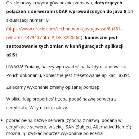
Oracle nowych wymogów bezpieczeństwa,
dotyczących
połączeń z serwerami LDAP
wprowadzonych do java 8
od
aktualizacji numer 181
(
https://www.oracle.com/technetwork/java/javase/8u181-
relnotes-4479407.html#JDK-8200666)
konieczne jest
zastosowanie tych zmian w konfiguracjach aplikacji
aSISt.
UWAGA! Zmiany, należy wprowadzić na każdym stanowisku.
Po ich dokonaniu, konieczne jest zresetowanie aplikacji aSISt.
Zalecamy wykonanie zmiany opisanej poniżej:
W pliku: ‘ldap.properties’ trzeba podać nazwę serwera z
certyfikatu. W tym celu, należy:
pobrać pełną nazwę serwera (zgodną z nazwą podaną w
certyfikacie serwera, w sekcji SAN (Subject Alternative Name))
można ją uzyskać poprzez wykonanie polecenia: