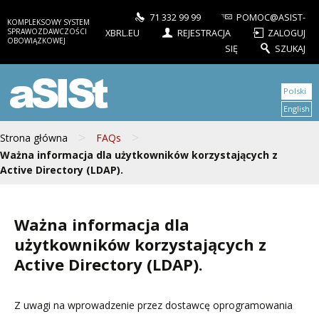
71 332 99 99
POMOC@ASIST-
KOMPLEKSOWY SYSTEM
SPRAWOZDAWCZOŚCI
XBRL.EU
REJESTRACJA
ZALOGUJ
OBOWIĄZKOWEJ
SIĘ
SZUKAJ
aSISt
Polski
English
>
>
Strona główna
FAQs
Ważna informacja dla użytkowników korzystających z
Active Directory (LDAP).
Ważna informacja dla
użytkowników korzystających z
Active Directory (LDAP).
Z uwagi na wprowadzenie przez dostawcę oprogramowania