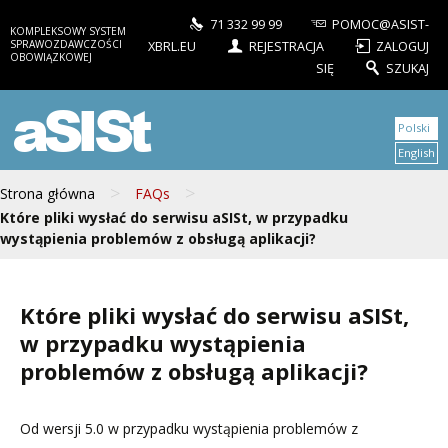
71 332 99 99
POMOC@ASIST-
KOMPLEKSOWY SYSTEM
SPRAWOZDAWCZOŚCI
XBRL.EU
REJESTRACJA
ZALOGUJ
OBOWIĄZKOWEJ
SIĘ
SZUKAJ
aSISt
Polski
English
>
>
Strona główna
FAQs
Które pliki wysłać do serwisu aSISt, w przypadku
wystąpienia problemów z obsługą aplikacji?
Które pliki wysłać do serwisu aSISt,
w przypadku wystąpienia
problemów z obsługą aplikacji?
Od wersji 5.0 w przypadku wystąpienia problemów z