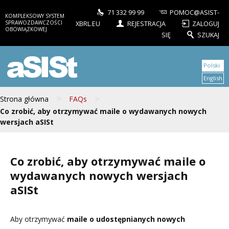
71 332 99 99
POMOC@ASIST-
KOMPLEKSOWY SYSTEM
SPRAWOZDAWCZOŚCI
XBRL.EU
REJESTRACJA
ZALOGUJ
OBOWIĄZKOWEJ
SIĘ
SZUKAJ
aSISt
Polski
English
>
>
Strona główna
FAQs
Co zrobić, aby otrzymywać maile o wydawanych nowych
wersjach aSISt
Co zrobić, aby otrzymywać maile o
wydawanych nowych wersjach
aSISt
Aby otrzymywać
maile o udostępnianych nowych