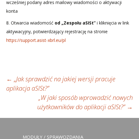
wcześniej podany adres mailowy wiadomości o aktywacji
konta
8. Otwarcia wiadomość
od „Zespołu aSISt”
i kliknięcia w link
aktywacyjny, potwierdzający rejestrację na stronie
https://support.asist-xbrl.eu/pl
Zobacz
←
„Jak sprawdzić na jakiej wersji pracuje
aplikacja aSISt?”
wpisy
„W jaki sposób wprowadzić nowych
użytkowników do aplikacji aSISt?”
→
MODUŁY / SPRAWOZDANIA