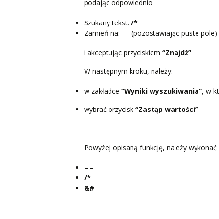
podając odpowiednio:
Szukany tekst:
/*
Zamień na: (pozostawiając puste pole)
i akceptując przyciskiem
“Znajdź”
W następnym kroku, należy:
w zakładce
“Wyniki wyszukiwania”
, w k
wybrać przycisk
“Zastąp wartości”
Powyżej opisaną funkcję, należy wykonać d
– –
/*
&#