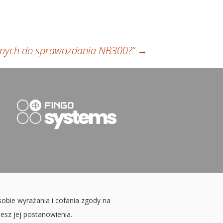
anych do sprawozdania NB300?”
→
sobie wyrażania i cofania zgody na
jesz jej postanowienia.