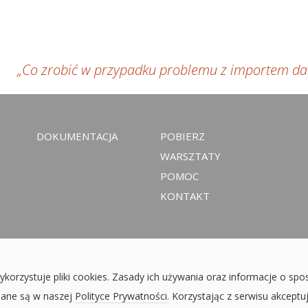
„Co zrobić w przypadku problemu z importem d
DOKUMENTACJA
POBIERZ
WARSZTATY
POMOC
KONTAKT
ykorzystuje pliki cookies. Zasady ich używania oraz informacje o spo
sane są w naszej
Polityce Prywatności
. Korzystając z serwisu akceptu