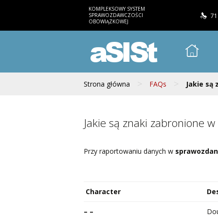
KOMPLEKSOWY SYSTEM
SPRAWOZDAWCZOŚCI
71
OBOWIĄZKOWEJ
aSISt
>
>
Strona główna
FAQs
Jakie są
Jakie są znaki zabronione w
Przy raportowaniu danych w
sprawozdan
Character
Des
– –
Do