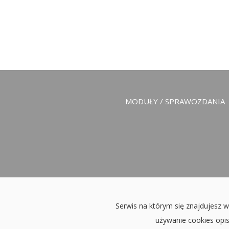
Zobacz
wpisy
MODUŁY / SPRAWOZDANIA
Serwis na którym się znajdujesz w
używanie cookies opi