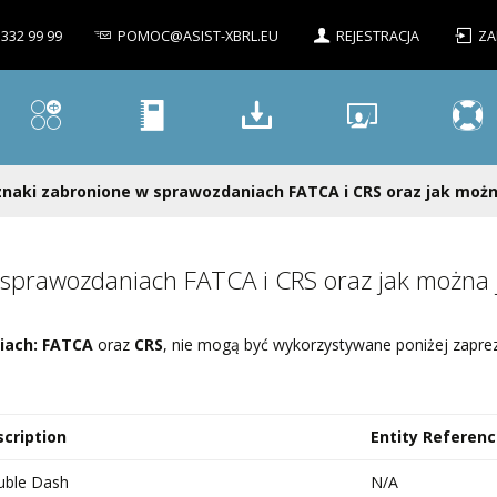
 332 99 99
POMOC@ASIST-XBRL.EU
REJESTRACJA
ZA
 znaki zabronione w sprawozdaniach FATCA i CRS oraz jak można
 sprawozdaniach FATCA i CRS oraz jak można 
iach: FATCA
oraz
CRS
, nie mogą być wykorzystywane poniżej zapr
cription
Entity Referen
uble Dash
N/A