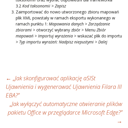
3.2
Kod taksonomii
>
Zapisz
Zaimportować do nowo utworzonego zbioru mapowań
plik XML powstały w ramach eksportu wykonanego w
ramach punktu 1:
Mapowania danych
>
Zarządzanie
zbiorami
> otworzyć wybrany zbiór > Menu
Zbiór
mapowań
>
Importuj wyrażenia
> wskazać plik do importu
>
Typ importu wyrażeń: Nadpisz niepustymi
>
Dalej
Zobacz
←
„Jak skonfigurować aplikację aSISt
Ujawnienia i wygenerować Ujawnienia Filara III
wpisy
EBA?”
„Jak wyłączyć automatyczne otwieranie plików
pakietu Office w przeglądarce Microsoft Edge?”
→