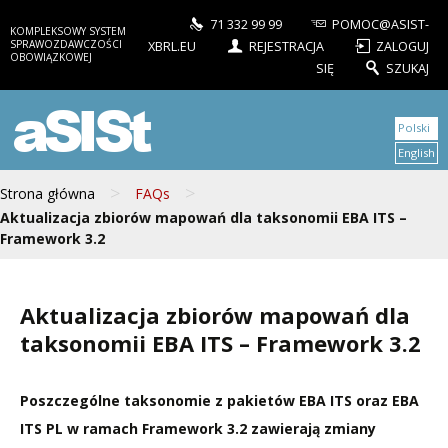
71 332 99 99
POMOC@ASIST-
KOMPLEKSOWY SYSTEM
SPRAWOZDAWCZOŚCI
XBRL.EU
REJESTRACJA
ZALOGUJ
OBOWIĄZKOWEJ
SIĘ
SZUKAJ
aSISt
Polski
English
>
>
Strona główna
FAQs
Aktualizacja zbiorów mapowań dla taksonomii EBA ITS –
Framework 3.2
Aktualizacja zbiorów mapowań dla
taksonomii EBA ITS – Framework 3.2
Poszczególne taksonomie z pakietów EBA ITS oraz EBA
ITS PL w ramach Framework 3.2 zawierają zmiany