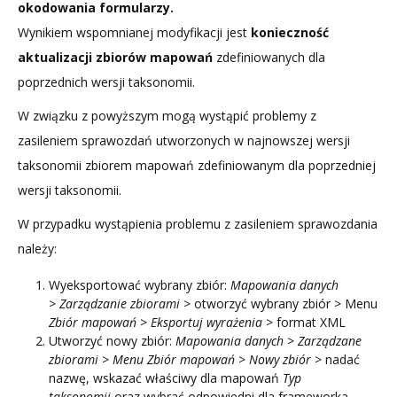
okodowania formularzy.
Wynikiem wspomnianej modyfikacji jest
konieczność
aktualizacji zbiorów mapowań
zdefiniowanych dla
poprzednich wersji taksonomii.
W związku z powyższym mogą wystąpić problemy z
zasileniem sprawozdań utworzonych w najnowszej wersji
taksonomii zbiorem mapowań zdefiniowanym dla poprzedniej
wersji taksonomii.
W przypadku wystąpienia problemu z zasileniem sprawozdania
należy:
Wyeksportować wybrany zbiór:
Mapowania danych
>
Zarządzanie zbiorami
> otworzyć wybrany zbiór > Menu
Zbiór mapowań
>
Eksportuj wyrażenia
> format XML
Utworzyć nowy zbiór:
Mapowania danych
>
Zarządzane
zbiorami
>
Menu Zbiór mapowań
>
Nowy zbiór
> nadać
nazwę, wskazać właściwy dla mapowań
Typ
taksonomii
oraz wybrać odpowiedni dla frameworka