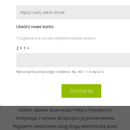
DOKUMENTACJA
POBIERZ
WARSZTATY
POMOC
Utwórz nowe konto
KONTAKT
To pytanie ma na celu wyeliminowanie spamu.
2 + 1 =
Wpisz wynik powyższego działania. Np. dla 1 + 4, wpisz 5.
Serwis na którym się znajdujesz wykorzystuje pliki
cookies. Zasady ich używania oraz informacje o
sposobie wyrażania i cofania zgody na używanie
cookies opisane są w naszej
Polityce Prywatności
.
Korzystając z serwisu akceptujesz jej postanowienia.
Regulamin świadczenia usług drogą elektroniczną przez