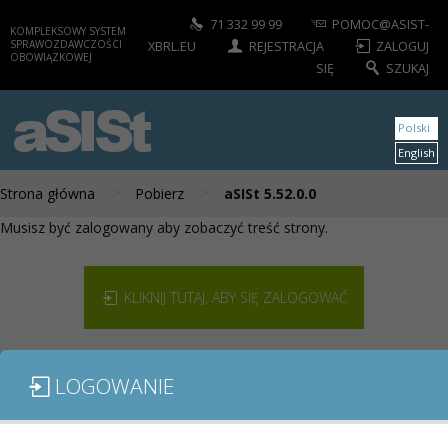
71 332 99 99
POMOC@ASIST-
KOMPLEKSOWY SYSTEM
SPRAWOZDAWCZOŚCI
XBRL.EU
REJESTRACJA
ZALOGUJ
OBOWIĄZKOWEJ
SIĘ
SZUKAJ
aSISt
Polski
English
>
>
Strona główna
Pobierz
aSISt 5.52.0.0
Musisz być zalogowany aby zobaczyć treść strony.
KLIKNIJ TUTAJ, ABY SIĘ ZALOGOWAĆ
LOGOWANIE
MODUŁY / SPRAWOZDANIA