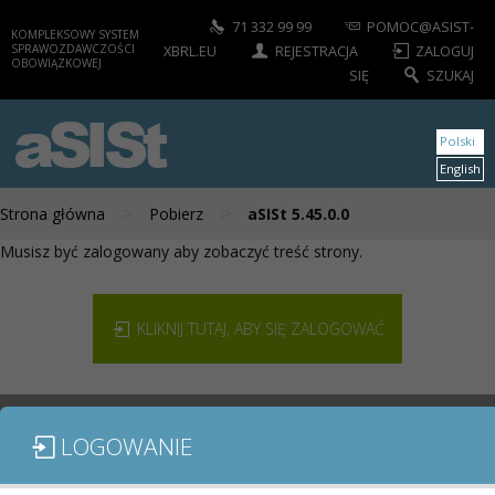
71 332 99 99
POMOC@ASIST-
KOMPLEKSOWY SYSTEM
SPRAWOZDAWCZOŚCI
XBRL.EU
REJESTRACJA
ZALOGUJ
OBOWIĄZKOWEJ
SIĘ
SZUKAJ
aSISt
Polski
English
>
>
Strona główna
Pobierz
aSISt 5.45.0.0
Musisz być zalogowany aby zobaczyć treść strony.
KLIKNIJ TUTAJ, ABY SIĘ ZALOGOWAĆ
LOGOWANIE
MODUŁY / SPRAWOZDANIA