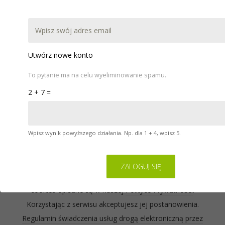
DOKUMENTACJA
POBIERZ
WARSZTATY
POMOC
KONTAKT
Utwórz nowe konto
To pytanie ma na celu wyeliminowanie spamu.
2 + 7 =
Wpisz wynik powyższego działania. Np. dla 1 + 4, wpisz 5.
Serwis na którym się znajdujesz wykorzystuje pliki
cookies. Zasady ich używania oraz informacje o
sposobie wyrażania i cofania zgody na używanie
cookies opisane są w naszej
Polityce Prywatności
.
Korzystając z serwisu akceptujesz jej postanowienia.
Regulamin świadczenia usług drogą elektroniczną przez