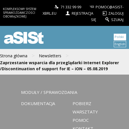
71 332 99 99
POMOC@ASIST-
KOMPLEKSOWY SYSTEM
SPRAWOZDAWCZOŚCI
XBRL.EU
REJESTRACJA
ZALOGUJ
OBOWIĄZKOWEJ
SIĘ
SZUKAJ
aSISt
Polski
English
>
>
Strona główna
Newsletters
Zaprzestanie wsparcia dla przeglądarki Internet Explorer
/Discontinuation of support for IE – iON – 05.08.2019
MODUŁY / SPRAWOZDANIA
DOKUMENTACJA
POBIERZ
WARSZTATY
POMOC
KONTAKT