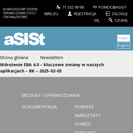
71 332 99 99
POMOC@ASIST-
KOMPLEKSOWY SYSTEM
SPRAWOZDAWCZOŚCI
XBRL.EU
REJESTRACJA
ZALOGUJ
OBOWIĄZKOWEJ
SIĘ
SZUKAJ
aSISt
Polski
English
>
>
Strona główna
Newsletters
Wdrożenie EBA 4.0 – kluczowe zmiany w naszych
aplikacjach – BK – 2025-02-05
MODUŁY / SPRAWOZDANIA
DOKUMENTACJA
POBIERZ
WARSZTATY
POMOC
KONTAKT