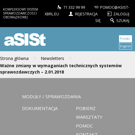
71 332 99 99
POMOC@ASIST-
KOMPLEKSOWY SYSTEM
SPRAWOZDAWCZOŚCI
XBRL.EU
REJESTRACJA
ZALOGUJ
OBOWIĄZKOWEJ
SIĘ
SZUKAJ
aSISt
Polski
English
>
>
Strona główna
Newsletters
Ważne zmiany w wymaganiach technicznych systemów
sprawozdawczych – 2.01.2018
MODUŁY / SPRAWOZDANIA
DOKUMENTACJA
POBIERZ
WARSZTATY
POMOC
KONTAKT