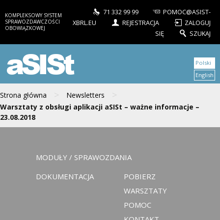
71 332 99 99
POMOC@ASIST-
KOMPLEKSOWY SYSTEM
SPRAWOZDAWCZOŚCI
XBRL.EU
REJESTRACJA
ZALOGUJ
OBOWIĄZKOWEJ
SIĘ
SZUKAJ
aSISt
Polski
English
>
>
Strona główna
Newsletters
Warsztaty z obsługi aplikacji aSISt – ważne informacje –
23.08.2018
MODUŁY / SPRAWOZDANIA
DOKUMENTACJA
POBIERZ
WARSZTATY
POMOC
KONTAKT