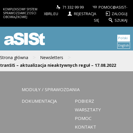
71 332 99 99
POMOC@ASIST-
KOMPLEKSOWY SYSTEM
SPRAWOZDAWCZOŚCI
XBRL.EU
REJESTRACJA
ZALOGUJ
OBOWIĄZKOWEJ
SIĘ
SZUKAJ
aSISt
Polski
English
>
>
Strona główna
Newsletters
tranSIS – aktualizacja nieaktywnych reguł – 17.08.2022
MODUŁY / SPRAWOZDANIA
DOKUMENTACJA
POBIERZ
WARSZTATY
POMOC
KONTAKT