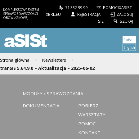
71 332 99 99
POMOC@ASIST-
KOMPLEKSOWY SYSTEM
SPRAWOZDAWCZOŚCI
XBRL.EU
REJESTRACJA
ZALOGUJ
OBOWIĄZKOWEJ
SIĘ
SZUKAJ
aSISt
Polski
English
>
>
Strona główna
Newsletters
tranSIS 5.64.9.0 – Aktualizacja – 2025-06-02
MODUŁY / SPRAWOZDANIA
DOKUMENTACJA
POBIERZ
WARSZTATY
POMOC
KONTAKT