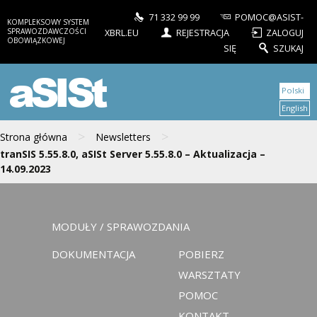
71 332 99 99
POMOC@ASIST-
KOMPLEKSOWY SYSTEM
SPRAWOZDAWCZOŚCI
XBRL.EU
REJESTRACJA
ZALOGUJ
OBOWIĄZKOWEJ
SIĘ
SZUKAJ
aSISt
Polski
English
>
>
Strona główna
Newsletters
tranSIS 5.55.8.0, aSISt Server 5.55.8.0 – Aktualizacja –
14.09.2023
MODUŁY / SPRAWOZDANIA
DOKUMENTACJA
POBIERZ
WARSZTATY
POMOC
KONTAKT