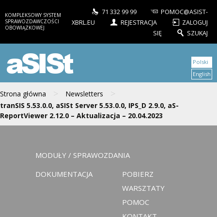
71 332 99 99
POMOC@ASIST-
KOMPLEKSOWY SYSTEM
SPRAWOZDAWCZOŚCI
XBRL.EU
REJESTRACJA
ZALOGUJ
OBOWIĄZKOWEJ
SIĘ
SZUKAJ
aSISt
Polski
English
>
>
Strona główna
Newsletters
tranSIS 5.53.0.0, aSISt Server 5.53.0.0, IPS_D 2.9.0, aS-
ReportViewer 2.12.0 – Aktualizacja – 20.04.2023
MODUŁY / SPRAWOZDANIA
DOKUMENTACJA
POBIERZ
WARSZTATY
POMOC
KONTAKT