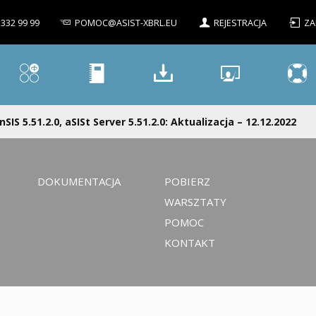
 332 99 99
POMOC@ASIST-XBRL.EU
REJESTRACJA
ZA
nSIS 5.51.2.0, aSISt Server 5.51.2.0: Aktualizacja – 12.12.2022
DOKUMENTACJA
POBIERZ
WARSZTATY
POMOC
KONTAKT