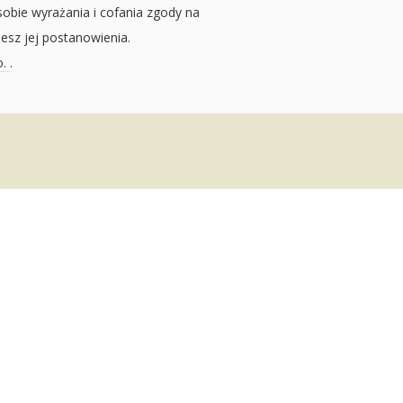
sobie wyrażania i cofania zgody na
jesz jej postanowienia.
o.
.