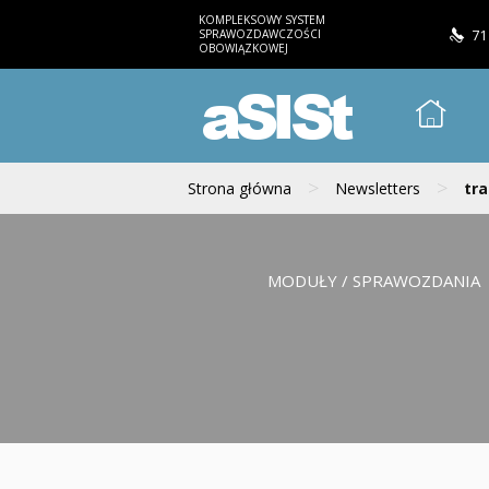
KOMPLEKSOWY SYSTEM
SPRAWOZDAWCZOŚCI
71
OBOWIĄZKOWEJ
aSISt
>
>
Strona główna
Newsletters
tra
MODUŁY / SPRAWOZDANIA