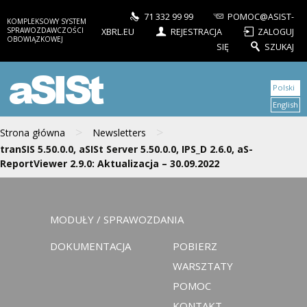
71 332 99 99
POMOC@ASIST-
KOMPLEKSOWY SYSTEM
SPRAWOZDAWCZOŚCI
XBRL.EU
REJESTRACJA
ZALOGUJ
OBOWIĄZKOWEJ
SIĘ
SZUKAJ
aSISt
Polski
English
>
>
Strona główna
Newsletters
tranSIS 5.50.0.0, aSISt Server 5.50.0.0, IPS_D 2.6.0, aS-
ReportViewer 2.9.0: Aktualizacja – 30.09.2022
MODUŁY / SPRAWOZDANIA
DOKUMENTACJA
POBIERZ
WARSZTATY
POMOC
KONTAKT