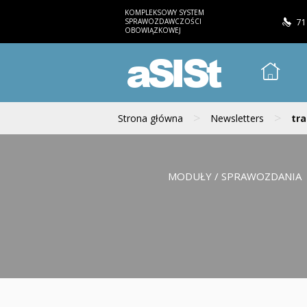
KOMPLEKSOWY SYSTEM
SPRAWOZDAWCZOŚCI
71
OBOWIĄZKOWEJ
aSISt
>
>
Strona główna
Newsletters
tra
MODUŁY / SPRAWOZDANIA