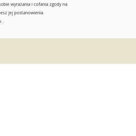
sobie wyrażania i cofania zgody na
jesz jej postanowienia.
o.
.