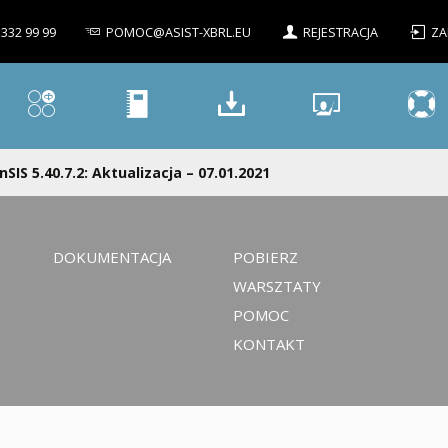
 332 99 99
POMOC@ASIST-XBRL.EU
REJESTRACJA
ZA
nSIS 5.40.7.2: Aktualizacja – 07.01.2021
DOKUMENTACJA
POBIERZ
WARSZTATY
POMOC
KONTAKT