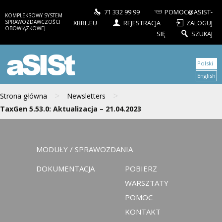
71 332 99 99
POMOC@ASIST-
KOMPLEKSOWY SYSTEM
SPRAWOZDAWCZOŚCI
XBRL.EU
REJESTRACJA
ZALOGUJ
OBOWIĄZKOWEJ
SIĘ
SZUKAJ
aSISt
Polski
English
>
>
Strona główna
Newsletters
TaxGen 5.53.0: Aktualizacja – 21.04.2023
MODUŁY / SPRAWOZDANIA
DOKUMENTACJA
POBIERZ
WARSZTATY
POMOC
KONTAKT