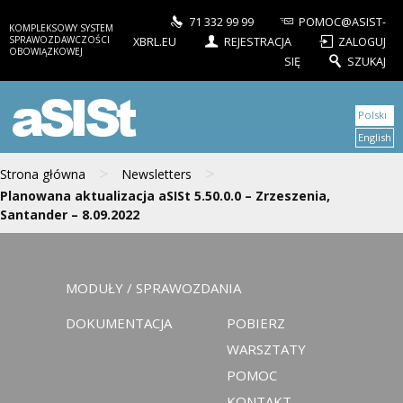
71 332 99 99
POMOC@ASIST-
KOMPLEKSOWY SYSTEM
SPRAWOZDAWCZOŚCI
XBRL.EU
REJESTRACJA
ZALOGUJ
OBOWIĄZKOWEJ
SIĘ
SZUKAJ
aSISt
Polski
English
>
>
Strona główna
Newsletters
Planowana aktualizacja aSISt 5.50.0.0 – Zrzeszenia,
Santander – 8.09.2022
MODUŁY / SPRAWOZDANIA
DOKUMENTACJA
POBIERZ
WARSZTATY
POMOC
KONTAKT