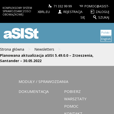
71 332 99 99
POMOC@ASIST-
KOMPLEKSOWY SYSTEM
SPRAWOZDAWCZOŚCI
XBRL.EU
REJESTRACJA
ZALOGUJ
OBOWIĄZKOWEJ
SIĘ
SZUKAJ
aSISt
Polski
English
>
>
Strona główna
Newsletters
Planowana aktualizacja aSISt 5.49.0.0 – Zrzeszenia,
Santander – 30.05.2022
MODUŁY / SPRAWOZDANIA
DOKUMENTACJA
POBIERZ
WARSZTATY
POMOC
KONTAKT