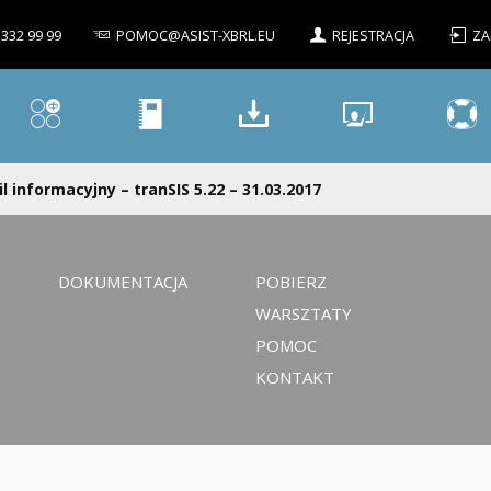
 332 99 99
POMOC@ASIST-XBRL.EU
REJESTRACJA
ZA
l informacyjny – tranSIS 5.22 – 31.03.2017
DOKUMENTACJA
POBIERZ
WARSZTATY
POMOC
KONTAKT