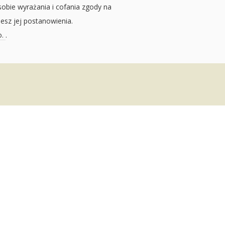
sobie wyrażania i cofania zgody na
jesz jej postanowienia.
o.
.