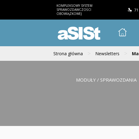
KOMPLEKSOWY SYSTEM
SPRAWOZDAWCZOŚCI
71
OBOWIĄZKOWEJ
aSISt
>
>
Strona główna
Newsletters
Mai
MODUŁY / SPRAWOZDANIA