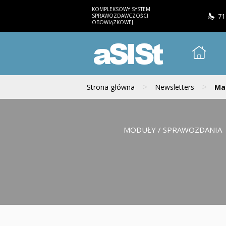
KOMPLEKSOWY SYSTEM
SPRAWOZDAWCZOŚCI
71
OBOWIĄZKOWEJ
aSISt
>
>
Strona główna
Newsletters
Mai
MODUŁY / SPRAWOZDANIA