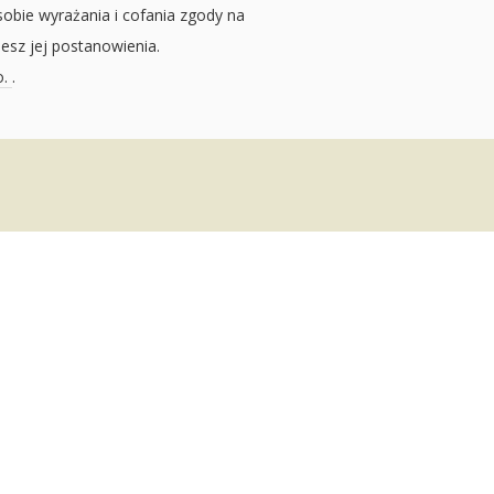
sobie wyrażania i cofania zgody na
jesz jej postanowienia.
o.
.