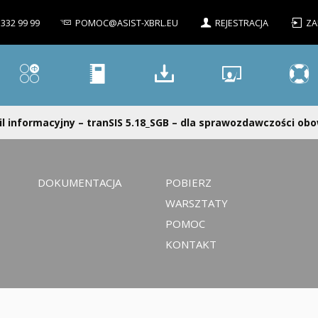
 332 99 99
POMOC@ASIST-XBRL.EU
REJESTRACJA
ZA
l informacyjny – tranSIS 5.18_SGB – dla sprawozdawczości obo
DOKUMENTACJA
POBIERZ
WARSZTATY
POMOC
KONTAKT