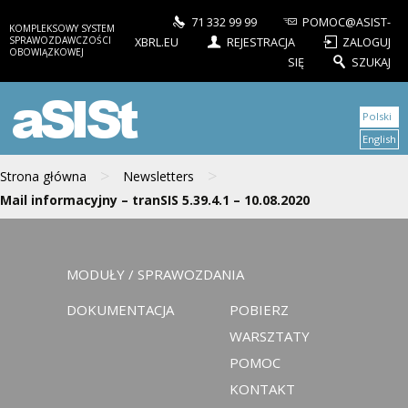
71 332 99 99
POMOC@ASIST-
KOMPLEKSOWY SYSTEM
SPRAWOZDAWCZOŚCI
XBRL.EU
REJESTRACJA
ZALOGUJ
OBOWIĄZKOWEJ
SIĘ
SZUKAJ
aSISt
Polski
English
>
>
Strona główna
Newsletters
Mail informacyjny – tranSIS 5.39.4.1 – 10.08.2020
MODUŁY / SPRAWOZDANIA
DOKUMENTACJA
POBIERZ
WARSZTATY
POMOC
KONTAKT