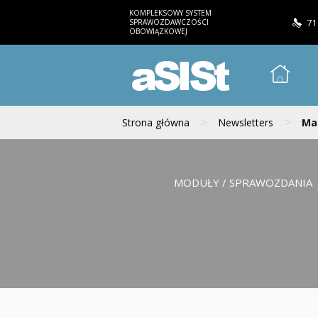
KOMPLEKSOWY SYSTEM
SPRAWOZDAWCZOŚCI
71
OBOWIĄZKOWEJ
aSISt
>
>
Strona główna
Newsletters
Mai
MODUŁY / SPRAWOZDANIA