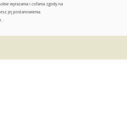
sobie wyrażania i cofania zgody na
jesz jej postanowienia.
o.
.