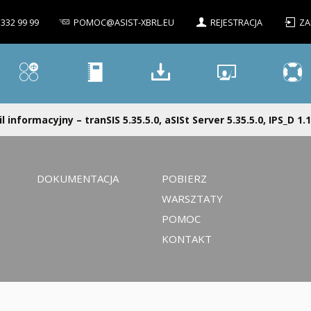
 332 99 99
POMOC@ASIST-XBRL.EU
REJESTRACJA
ZA
l informacyjny – tranSIS 5.35.5.0, aSISt Server 5.35.5.0, IPS_D 1.1
DOKUMENTACJA
POBIERZ
WARSZTATY
POMOC
KONTAKT