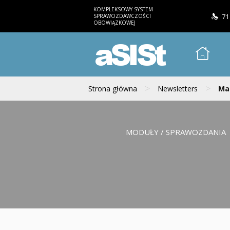
KOMPLEKSOWY SYSTEM
SPRAWOZDAWCZOŚCI
71
OBOWIĄZKOWEJ
aSISt
>
>
Strona główna
Newsletters
Mai
MODUŁY / SPRAWOZDANIA