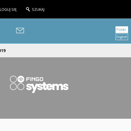
LOGUJ SIĘ
SZUKAJ
Polski
English
019