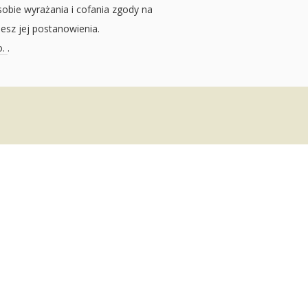
sobie wyrażania i cofania zgody na
jesz jej postanowienia.
o.
.