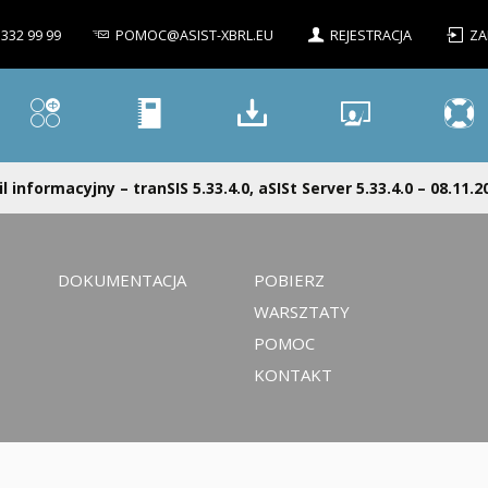
 332 99 99
POMOC@ASIST-XBRL.EU
REJESTRACJA
ZA
l informacyjny – tranSIS 5.33.4.0, aSISt Server 5.33.4.0 – 08.11.2
DOKUMENTACJA
POBIERZ
WARSZTATY
POMOC
KONTAKT