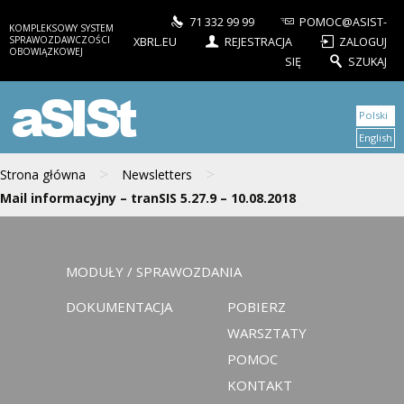
71 332 99 99
POMOC@ASIST-
KOMPLEKSOWY SYSTEM
SPRAWOZDAWCZOŚCI
XBRL.EU
REJESTRACJA
ZALOGUJ
OBOWIĄZKOWEJ
SIĘ
SZUKAJ
aSISt
Polski
English
>
>
Strona główna
Newsletters
Mail informacyjny – tranSIS 5.27.9 – 10.08.2018
MODUŁY / SPRAWOZDANIA
DOKUMENTACJA
POBIERZ
WARSZTATY
POMOC
KONTAKT