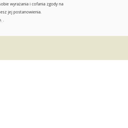
sobie wyrażania i cofania zgody na
jesz jej postanowienia.
o.
.