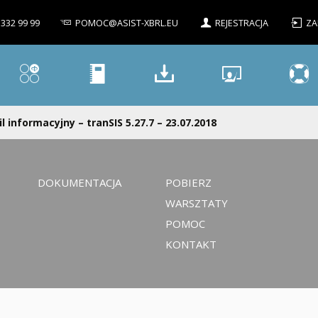
 332 99 99
POMOC@ASIST-XBRL.EU
REJESTRACJA
ZA
l informacyjny – tranSIS 5.27.7 – 23.07.2018
DOKUMENTACJA
POBIERZ
WARSZTATY
POMOC
KONTAKT