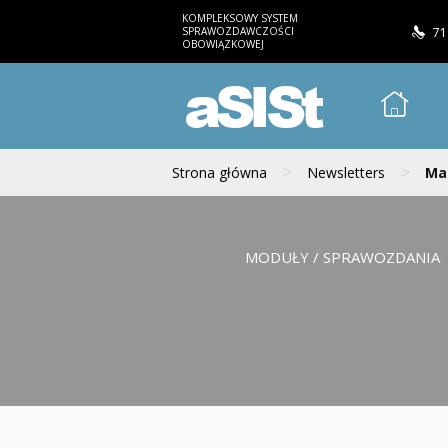
KOMPLEKSOWY SYSTEM
SPRAWOZDAWCZOŚCI
71
OBOWIĄZKOWEJ
aSISt
>
>
Strona główna
Newsletters
Mai
MODUŁY / SPRAWOZDANIA