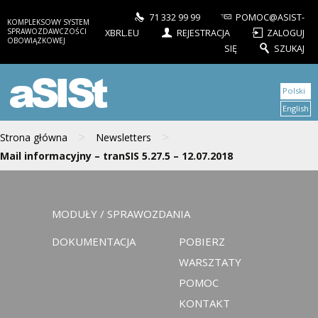
71 332 99 99
POMOC@ASIST-
KOMPLEKSOWY SYSTEM
SPRAWOZDAWCZOŚCI
XBRL.EU
REJESTRACJA
ZALOGUJ
OBOWIĄZKOWEJ
SIĘ
SZUKAJ
aSISt
Polski
English
>
>
Strona główna
Newsletters
Mail informacyjny – tranSIS 5.27.5 – 12.07.2018
MODUŁY / SPRAWOZDANIA
DOKUMENTACJA
POBIERZ
WARSZTATY
POMOC
KONTAKT