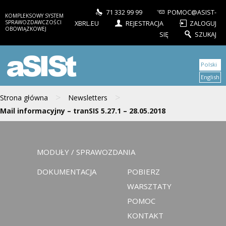
71 332 99 99
POMOC@ASIST-
KOMPLEKSOWY SYSTEM
SPRAWOZDAWCZOŚCI
XBRL.EU
REJESTRACJA
ZALOGUJ
OBOWIĄZKOWEJ
SIĘ
SZUKAJ
aSISt
Polski
English
>
>
Strona główna
Newsletters
Mail informacyjny – tranSIS 5.27.1 – 28.05.2018
MODUŁY / SPRAWOZDANIA
DOKUMENTACJA
POBIERZ
WARSZTATY
POMOC
KONTAKT