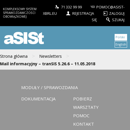
71 332 99 99
POMOC@ASIST-
KOMPLEKSOWY SYSTEM
SPRAWOZDAWCZOŚCI
XBRL.EU
REJESTRACJA
ZALOGUJ
OBOWIĄZKOWEJ
SIĘ
SZUKAJ
aSISt
Polski
English
>
>
Strona główna
Newsletters
Mail informacyjny – tranSIS 5.26.6 – 11.05.2018
MODUŁY / SPRAWOZDANIA
DOKUMENTACJA
POBIERZ
WARSZTATY
POMOC
KONTAKT