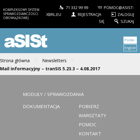
71 332 99 99
POMOC@ASIST-
KOMPLEKSOWY SYSTEM
SPRAWOZDAWCZOŚCI
XBRL.EU
REJESTRACJA
ZALOGUJ
OBOWIĄZKOWEJ
SIĘ
SZUKAJ
aSISt
Polski
English
>
>
Strona główna
Newsletters
Mail informacyjny – tranSIS 5.23.3 – 4.08.2017
MODUŁY / SPRAWOZDANIA
DOKUMENTACJA
POBIERZ
WARSZTATY
POMOC
KONTAKT