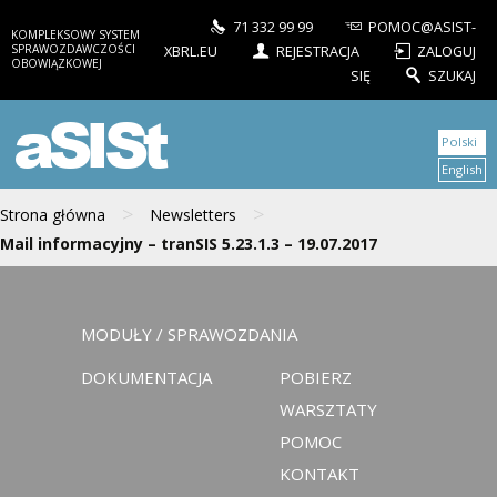
71 332 99 99
POMOC@ASIST-
KOMPLEKSOWY SYSTEM
SPRAWOZDAWCZOŚCI
XBRL.EU
REJESTRACJA
ZALOGUJ
OBOWIĄZKOWEJ
SIĘ
SZUKAJ
aSISt
Polski
English
>
>
Strona główna
Newsletters
Mail informacyjny – tranSIS 5.23.1.3 – 19.07.2017
MODUŁY / SPRAWOZDANIA
DOKUMENTACJA
POBIERZ
WARSZTATY
POMOC
KONTAKT