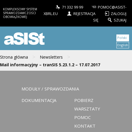
71 332 99 99
POMOC@ASIST-
KOMPLEKSOWY SYSTEM
SPRAWOZDAWCZOŚCI
XBRL.EU
REJESTRACJA
ZALOGUJ
OBOWIĄZKOWEJ
SIĘ
SZUKAJ
aSISt
Polski
English
>
>
Strona główna
Newsletters
Mail informacyjny – tranSIS 5.23.1.2 – 17.07.2017
MODUŁY / SPRAWOZDANIA
DOKUMENTACJA
POBIERZ
WARSZTATY
POMOC
KONTAKT