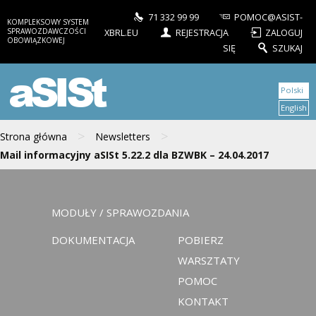
71 332 99 99
POMOC@ASIST-
KOMPLEKSOWY SYSTEM
SPRAWOZDAWCZOŚCI
XBRL.EU
REJESTRACJA
ZALOGUJ
OBOWIĄZKOWEJ
SIĘ
SZUKAJ
aSISt
Polski
English
>
>
Strona główna
Newsletters
Mail informacyjny aSISt 5.22.2 dla BZWBK – 24.04.2017
MODUŁY / SPRAWOZDANIA
DOKUMENTACJA
POBIERZ
WARSZTATY
POMOC
KONTAKT