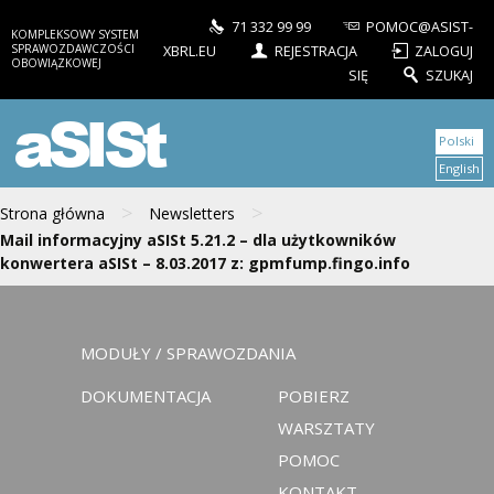
71 332 99 99
POMOC@ASIST-
KOMPLEKSOWY SYSTEM
SPRAWOZDAWCZOŚCI
XBRL.EU
REJESTRACJA
ZALOGUJ
OBOWIĄZKOWEJ
SIĘ
SZUKAJ
aSISt
Polski
English
>
>
Strona główna
Newsletters
Mail informacyjny aSISt 5.21.2 – dla użytkowników
konwertera aSISt – 8.03.2017 z: gpmfump.fingo.info
MODUŁY / SPRAWOZDANIA
DOKUMENTACJA
POBIERZ
WARSZTATY
POMOC
KONTAKT