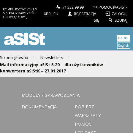
71 332 99 99
POMOC@ASIST-
KOMPLEKSOWY SYSTEM
SPRAWOZDAWCZOŚCI
XBRL.EU
REJESTRACJA
ZALOGUJ
OBOWIĄZKOWEJ
SIĘ
SZUKAJ
aSISt
Polski
English
>
>
Strona główna
Newsletters
Mail informacyjny aSISt 5.20 – dla użytkowników
konwertera aSIStK – 27.01.2017
MODUŁY / SPRAWOZDANIA
DOKUMENTACJA
POBIERZ
WARSZTATY
POMOC
KONTAKT