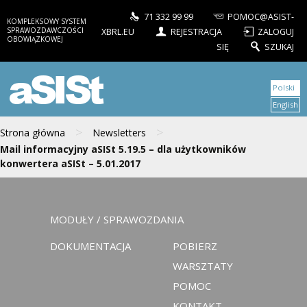
71 332 99 99
POMOC@ASIST-
KOMPLEKSOWY SYSTEM
SPRAWOZDAWCZOŚCI
XBRL.EU
REJESTRACJA
ZALOGUJ
OBOWIĄZKOWEJ
SIĘ
SZUKAJ
aSISt
Polski
English
>
>
Strona główna
Newsletters
Mail informacyjny aSISt 5.19.5 – dla użytkowników
konwertera aSISt – 5.01.2017
MODUŁY / SPRAWOZDANIA
DOKUMENTACJA
POBIERZ
WARSZTATY
POMOC
KONTAKT