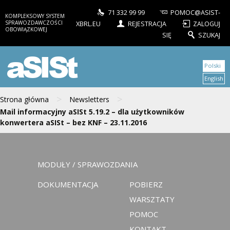
71 332 99 99
POMOC@ASIST-
KOMPLEKSOWY SYSTEM
SPRAWOZDAWCZOŚCI
XBRL.EU
REJESTRACJA
ZALOGUJ
OBOWIĄZKOWEJ
SIĘ
SZUKAJ
aSISt
Polski
English
>
>
Strona główna
Newsletters
Mail informacyjny aSISt 5.19.2 – dla użytkowników
konwertera aSISt – bez KNF – 23.11.2016
MODUŁY / SPRAWOZDANIA
DOKUMENTACJA
POBIERZ
WARSZTATY
POMOC
KONTAKT