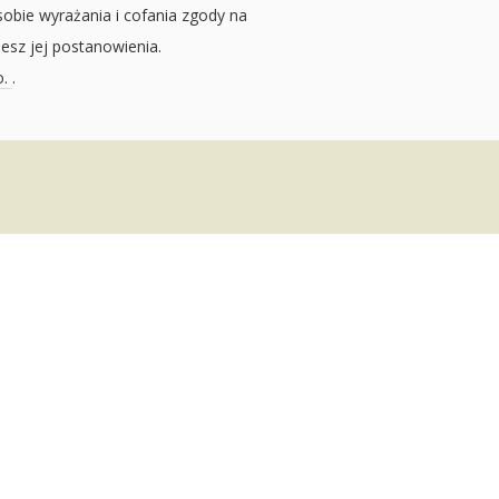
sobie wyrażania i cofania zgody na
jesz jej postanowienia.
o.
.