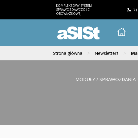
KOMPLEKSOWY SYSTEM
SPRAWOZDAWCZOŚCI
71
OBOWIĄZKOWEJ
aSISt
>
>
Strona główna
Newsletters
Mai
MODUŁY / SPRAWOZDANIA