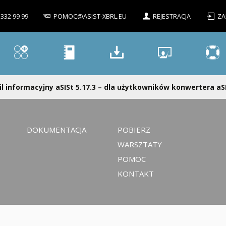
 332 99 99
POMOC@ASIST-XBRL.EU
REJESTRACJA
ZA
l informacyjny aSISt 5.17.3 – dla użytkowników konwertera aSI
DOKUMENTACJA
POBIERZ
WARSZTATY
POMOC
KONTAKT