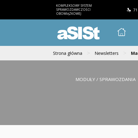
KOMPLEKSOWY SYSTEM
SPRAWOZDAWCZOŚCI
71
OBOWIĄZKOWEJ
aSISt
>
>
Strona główna
Newsletters
Mai
MODUŁY / SPRAWOZDANIA