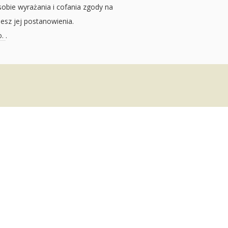
sobie wyrażania i cofania zgody na
jesz jej postanowienia.
o.
.