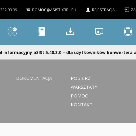
 332 99 99
POMOC@ASIST-XBRL.EU
REJESTRACJA
ZA
l informacyjny aSISt 5.40.3.0 – dla użytkowników konwertera a
DOKUMENTACJA
POBIERZ
WARSZTATY
POMOC
KONTAKT