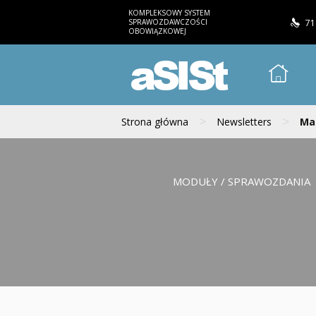
KOMPLEKSOWY SYSTEM
SPRAWOZDAWCZOŚCI
71
OBOWIĄZKOWEJ
aSISt
>
>
Strona główna
Newsletters
Mai
MODUŁY / SPRAWOZDANIA