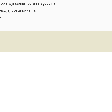
sobie wyrażania i cofania zgody na
jesz jej postanowienia.
o.
.