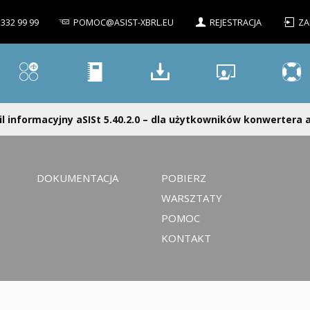
 332 99 99
POMOC@ASIST-XBRL.EU
REJESTRACJA
ZA
l informacyjny aSISt 5.40.2.0 – dla użytkowników konwertera a
DOKUMENTACJA
POBIERZ
WARSZTATY
POMOC
KONTAKT