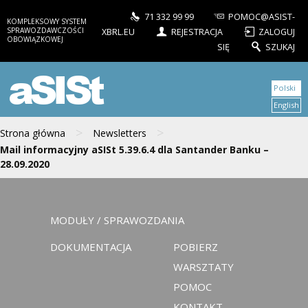
71 332 99 99
POMOC@ASIST-
KOMPLEKSOWY SYSTEM
SPRAWOZDAWCZOŚCI
XBRL.EU
REJESTRACJA
ZALOGUJ
OBOWIĄZKOWEJ
SIĘ
SZUKAJ
aSISt
Polski
English
>
>
Strona główna
Newsletters
Mail informacyjny aSISt 5.39.6.4 dla Santander Banku –
28.09.2020
MODUŁY / SPRAWOZDANIA
DOKUMENTACJA
POBIERZ
WARSZTATY
POMOC
KONTAKT