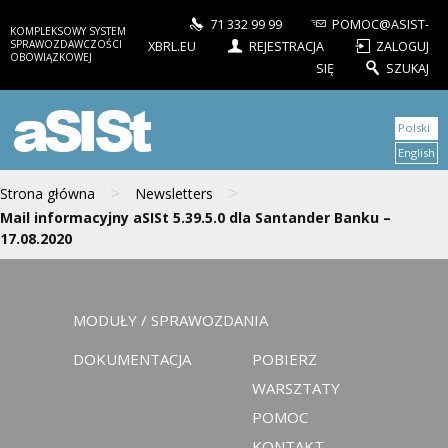
71 332 99 99
POMOC@ASIST-
KOMPLEKSOWY SYSTEM
SPRAWOZDAWCZOŚCI
XBRL.EU
REJESTRACJA
ZALOGUJ
OBOWIĄZKOWEJ
SIĘ
SZUKAJ
aSISt
Polski
English
>
>
Strona główna
Newsletters
Mail informacyjny aSISt 5.39.5.0 dla Santander Banku –
17.08.2020
MODUŁY / SPRAWOZDANIA
DOKUMENTACJA
POBIERZ
WARSZTATY
POMOC
KONTAKT