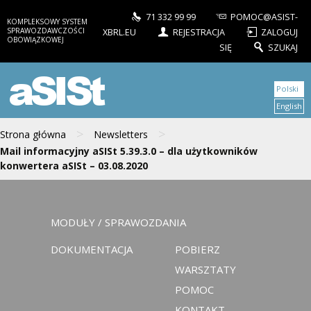
71 332 99 99
POMOC@ASIST-
KOMPLEKSOWY SYSTEM
SPRAWOZDAWCZOŚCI
XBRL.EU
REJESTRACJA
ZALOGUJ
OBOWIĄZKOWEJ
SIĘ
SZUKAJ
aSISt
Polski
English
>
>
Strona główna
Newsletters
Mail informacyjny aSISt 5.39.3.0 – dla użytkowników
konwertera aSISt – 03.08.2020
MODUŁY / SPRAWOZDANIA
DOKUMENTACJA
POBIERZ
WARSZTATY
POMOC
KONTAKT