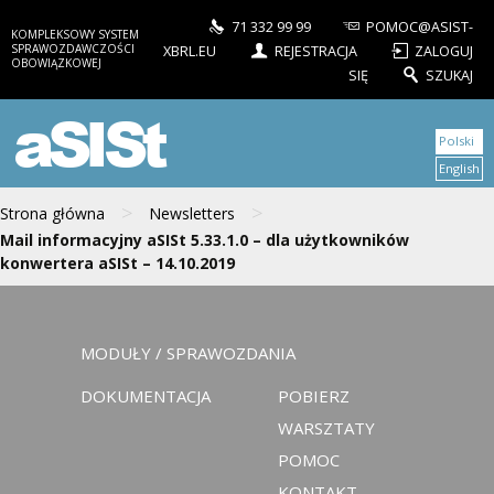
71 332 99 99
POMOC@ASIST-
KOMPLEKSOWY SYSTEM
SPRAWOZDAWCZOŚCI
XBRL.EU
REJESTRACJA
ZALOGUJ
OBOWIĄZKOWEJ
SIĘ
SZUKAJ
aSISt
Polski
English
>
>
Strona główna
Newsletters
Mail informacyjny aSISt 5.33.1.0 – dla użytkowników
konwertera aSISt – 14.10.2019
MODUŁY / SPRAWOZDANIA
DOKUMENTACJA
POBIERZ
WARSZTATY
POMOC
KONTAKT