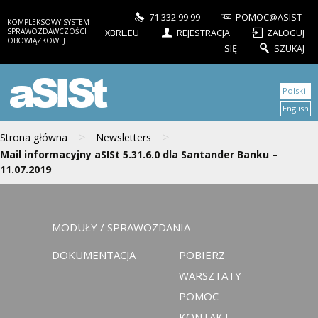
71 332 99 99
POMOC@ASIST-
KOMPLEKSOWY SYSTEM
SPRAWOZDAWCZOŚCI
XBRL.EU
REJESTRACJA
ZALOGUJ
OBOWIĄZKOWEJ
SIĘ
SZUKAJ
aSISt
Polski
English
>
>
Strona główna
Newsletters
Mail informacyjny aSISt 5.31.6.0 dla Santander Banku –
11.07.2019
MODUŁY / SPRAWOZDANIA
DOKUMENTACJA
POBIERZ
WARSZTATY
POMOC
KONTAKT