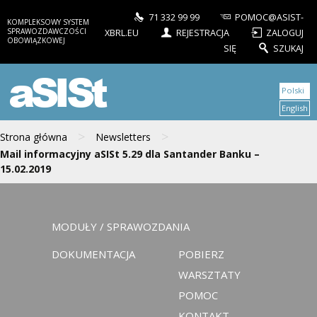
71 332 99 99
POMOC@ASIST-
KOMPLEKSOWY SYSTEM
SPRAWOZDAWCZOŚCI
XBRL.EU
REJESTRACJA
ZALOGUJ
OBOWIĄZKOWEJ
SIĘ
SZUKAJ
aSISt
Polski
English
>
>
Strona główna
Newsletters
Mail informacyjny aSISt 5.29 dla Santander Banku –
15.02.2019
MODUŁY / SPRAWOZDANIA
DOKUMENTACJA
POBIERZ
WARSZTATY
POMOC
KONTAKT