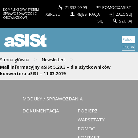
71 332 99 99
POMOC@ASIST-
KOMPLEKSOWY SYSTEM
SPRAWOZDAWCZOŚCI
XBRL.EU
REJESTRACJA
ZALOGUJ
OBOWIĄZKOWEJ
SIĘ
SZUKAJ
aSISt
Polski
English
>
>
Strona główna
Newsletters
Mail informacyjny aSISt 5.29.3 – dla użytkowników
konwertera aSISt – 11.03.2019
MODUŁY / SPRAWOZDANIA
DOKUMENTACJA
POBIERZ
WARSZTATY
POMOC
KONTAKT